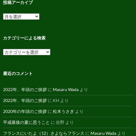
投稿アーカイブ
投
稿
ア
ー
カ
カテゴリーによる検索
イ
ブ
カ
テ
ゴ
リ
ー
最近のコメント
に
よ
る
2022年、年頭のご挨拶
に
Masaru Wada
より
検
索
2022年、年頭のご挨拶
に
KH
より
2020年の年頭のご挨拶
に
松木うさぎ
より
平成最後の夏に思うこと
に
佐野
より
フランスにいたよ（12）さよならフランス
に
Masaru Wada
より