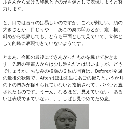
ルさんから受ける印象とその形を像として表現しようと努
力します。
と、口では言うのは易しいのですが、これが難しい。頭の
大きさとか、目じりや あごの奥の凹みとか、縦、横、
斜めから観察しても、どうも平面として見ていて、立体と
して的確に表現できていないようです。
とまあ、今回の最後にできあがったものを載せておきま
す。先週の宇宙人からは少し進んだとは思いますが、どう
でしょうか。ちなみの横顔の２枚の写真は、Beforeが今回
の最後の状態で、Afterは舘山先生にあごの後ろというか耳
の下の凹みが捉えられていないと指摘されて、ババッと直
されたものです。うーん、なるほど、見えていない、ある
いは表現できていない、、。しばし見つめてため息。