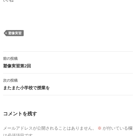
いいね:
塑像実習
投
前の投稿
稿
塑像実習第2回
ナ
次の投稿
ビ
またまた小学校で授業を
ゲ
ー
コメントを残す
シ
メールアドレスが公開されることはありません。
※
が付いている欄
ョ
は必須項目です