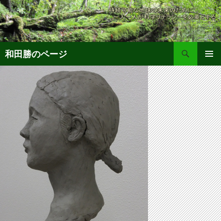
コ
ン
テ
ン
検
ツ
和田勝のページ
索
へ
メインメ
ス
ニュー
キ
ッ
プ