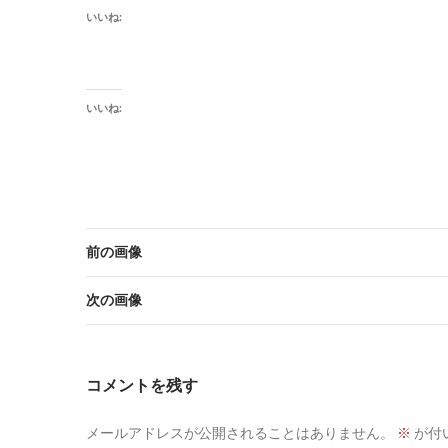
いいね:
いいね:
前の画像
次の画像
コメントを残す
メールアドレスが公開されることはありません。
※
が付