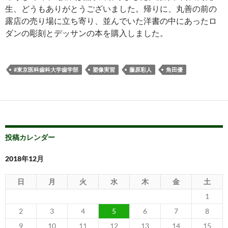
生、どうもありがとうございました。帰りに、丸善の前の
露店の売り場に立ち寄り、並んでいた洋書の中にあったロ
ダンの彫刻とデッサンの本を購入しました。
#東京医科歯科大学歯学部
塑像実習
藤原彩人
角田優
投稿カレンダー
2018年12月
日
月
火
水
木
金
土
1
2
3
4
5
6
7
8
9
10
11
12
13
14
15