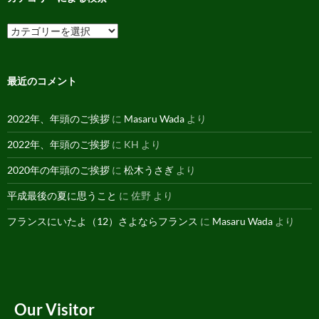
イ
ブ
カ
テ
ゴ
リ
ー
最近のコメント
に
よ
る
2022年、年頭のご挨拶
に
Masaru Wada
より
検
索
2022年、年頭のご挨拶
に
KH
より
2020年の年頭のご挨拶
に
松木うさぎ
より
平成最後の夏に思うこと
に
佐野
より
フランスにいたよ（12）さよならフランス
に
Masaru Wada
より
Our Visitor