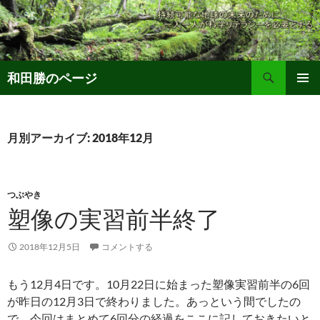
コ
ン
テ
ン
検
ツ
和田勝のページ
索
へ
メインメ
ス
ニュー
キ
月別アーカイブ: 2018年12月
ッ
プ
つぶやき
塑像の実習前半終了
2018年12月5日
コメントする
もう12月4日です。10月22日に始まった塑像実習前半の6回
が昨日の12月3日で終わりました。あっという間でしたの
で、今回はまとめて6回分の経過をここに記しておきたいと