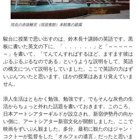
現在の赤坂離宮（現迎賓館）本館裏の庭園
駿台に授業で思い出すのは、鈴木長十講師の英語です。黒
板に書いた英文の下に、「．．．．．．」と「～～～～～
～」を書いて、「てんてんすればするほど、ますます彼は
ぶるぶるぶるなのである」というような説明をして、英語
の構文について説明をしていました。ここで英語の力はず
いぶんついたと思います。ほかの授業はあまり覚えていま
せん。
浪人生活はともかく勉強、勉強です。でもそんな灰色の生
活からちょっと外れた話題を書いておきます。このころ、
日本アートシアターギルドが設立され、新宿伊勢丹の向か
い側に、アートシアター新宿文化が開館しました。ここで
映画をずいぶん観ました。多分、最初に観たのはジャン・
コクトーが監督をした「オルフェの遺言」だったと思いま