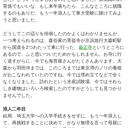
育係でもいいな、もし来年落ちたら、こんなところに就職
するのもありだ、もう一年浪人して東大受験に賭けてみよ
うと思いました。
どうしてこの辺りを徘徊したのかよくはわかりませんが、
一つ考えられるのは、森谷家の菩提寺が京浜急行大森町駅
から国道を2つわたって東に行った、
巌正寺
というところに
あるので、ふと思いついたためかもしれません。お寺に行
く道すがらに、今でも海苔屋さんがたくさんあります。大
森から羽田沖までは、このころまでは東京湾のノリの養殖
がおこなわれていたのですね。今では埋め立てなどで全く
なくなりました。訪れたという水産試験場、今ではそれら
しき建物はいろいろ検索したのですがどうしても見つかり
ませんでした。
浪人二年目
結局、埼玉大学への入学手続きをせずに、もう一年浪人し
て、再挑戦することに決めて、かなり無理を言って母親に