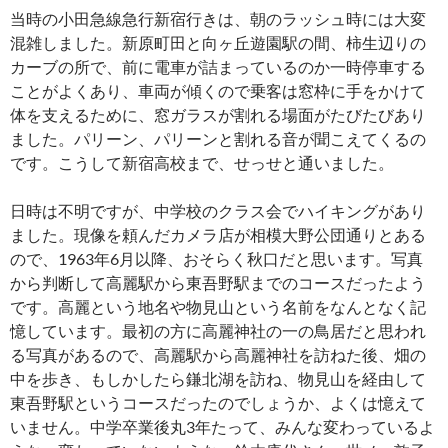
当時の小田急線急行新宿行きは、朝のラッシュ時には大変
混雑しました。新原町田と向ヶ丘遊園駅の間、柿生辺りの
カーブの所で、前に電車が詰まっているのか一時停車する
ことがよくあり、車両が傾くので乗客は窓枠に手をかけて
体を支えるために、窓ガラスが割れる場面がたびたびあり
ました。パリーン、パリーンと割れる音が聞こえてくるの
です。こうして新宿高校まで、せっせと通いました。
日時は不明ですが、中学校のクラス会でハイキングがあり
ました。現像を頼んだカメラ店が相模大野公団通りとある
ので、1963年6月以降、おそらく秋口だと思います。写真
から判断して高麗駅から東吾野駅までのコースだったよう
です。高麗という地名や物見山という名前をなんとなく記
憶しています。最初の方に高麗神社の一の鳥居だと思われ
る写真があるので、高麗駅から高麗神社を訪ねた後、畑の
中を歩き、もしかしたら鎌北湖を訪ね、物見山を経由して
東吾野駅というコースだったのでしょうか、よくは憶えて
いません。中学卒業後丸3年たって、みんな変わっているよ