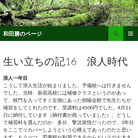
コ
ン
テ
ン
検
ツ
和田勝のページ
索
へ
メインメ
ス
ニュー
キ
生い立ちの記16 浪人時代
ッ
プ
浪人一年目
こうして浪人生活が始まりました。予備校へは行きません
でした。当時、新宿高校には補修クラスというのがあっ
て、校門を入ってすぐ左側にあった朝暘会館で先生たちが
補習をしてくれたのです。受講料は4500円でした。4月11
日に納付しています（納付書が残っていました）。どうし
て補習科を選んだのか、多分、撃沈覚悟だったので、3年分
をここでリカバーしようという心構えであったのだと思い
ます。もう一つ、図書館が利用できるからというのも大き