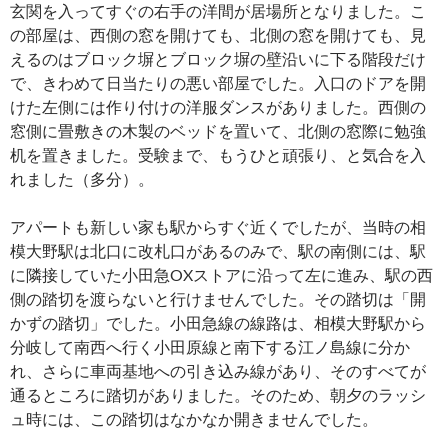
玄関を入ってすぐの右手の洋間が居場所となりました。こ
の部屋は、西側の窓を開けても、北側の窓を開けても、見
えるのはブロック塀とブロック塀の壁沿いに下る階段だけ
で、きわめて日当たりの悪い部屋でした。入口のドアを開
けた左側には作り付けの洋服ダンスがありました。西側の
窓側に畳敷きの木製のベッドを置いて、北側の窓際に勉強
机を置きました。受験まで、もうひと頑張り、と気合を入
れました（多分）。
アパートも新しい家も駅からすぐ近くでしたが、当時の相
模大野駅は北口に改札口があるのみで、駅の南側には、駅
に隣接していた小田急OXストアに沿って左に進み、駅の西
側の踏切を渡らないと行けませんでした。その踏切は「開
かずの踏切」でした。小田急線の線路は、相模大野駅から
分岐して南西へ行く小田原線と南下する江ノ島線に分か
れ、さらに車両基地への引き込み線があり、そのすべてが
通るところに踏切がありました。そのため、朝夕のラッシ
ュ時には、この踏切はなかなか開きませんでした。