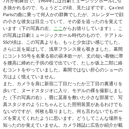
7月が初舞台で、1964年には日劇ミュージックホールに引
き抜かれるので、ちょうどこの頃、見たはずです。Ça c’est
Parisの曲に乗って何人かの群舞でしたが、スレンダーで顔
の小さな彼女は目立っていて、その姿を追ったのを覚えて
います（下の写真の左、
ここ
からお借りしています）。こ
の写真は日劇ミュージックホール時代のもので、テアトル
SSの頃は、この写真よりも、もっと少女ぽい感じでした。
さらに足を延ばして、浅草フランス座も覗きました。幕間
にコント55号を名乗る前の萩本欽一が、丈の短い着物に帯
を腰高に締めた子供の役で出ていて、たしか坂上二郎に絡
むコントをやっていました。幕間ではない肝心のショーの
方はよく憶えていません。
また、カメラを肩に新宿二丁目だったか三丁目の裏通りを
歩いて、ヌードスタジオに入り、モデルの裸を撮影しまし
た（下の写真の右）。畳に茣蓙を敷いた小さな部屋で、写
真スタジオのようにちゃんとした照明装置があるわけでも
ないのですが、何枚も取りました。何も言わないでもポー
ズを変えてくれたように思います。どうしてこんな場所を
知ったのか覚えていません。カメラ雑誌に広告か紹介が載