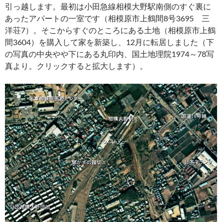
引っ越します。最初は小田急線相模大野駅南側のすぐ裏に
あったアパートの一室です（相模原市上鶴間8号3695 三
洋荘7）。そこからすぐのところにある土地（相模原市上鶴
間3604）を購入して家を新築し、12月に転居しました（下
の写真の中央やや下にある丸印内、国土地理院1974～78写
真より。クリックすると拡大します）。