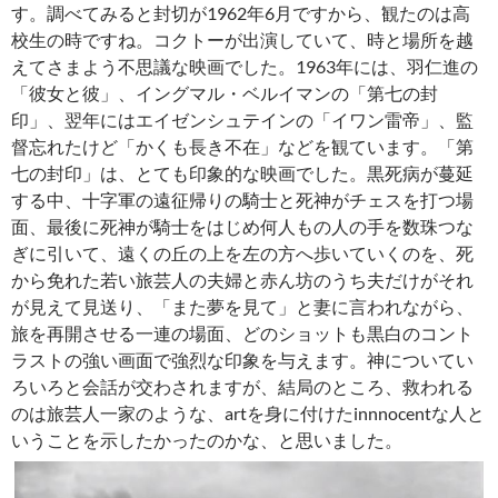
す。調べてみると封切が1962年6月ですから、観たのは高
校生の時ですね。コクトーが出演していて、時と場所を越
えてさまよう不思議な映画でした。1963年には、羽仁進の
「彼女と彼」、イングマル・ベルイマンの「第七の封
印」、翌年にはエイゼンシュテインの「イワン雷帝」、監
督忘れたけど「かくも長き不在」などを観ています。「第
七の封印」は、とても印象的な映画でした。黒死病が蔓延
する中、十字軍の遠征帰りの騎士と死神がチェスを打つ場
面、最後に死神が騎士をはじめ何人もの人の手を数珠つな
ぎに引いて、遠くの丘の上を左の方へ歩いていくのを、死
から免れた若い旅芸人の夫婦と赤ん坊のうち夫だけがそれ
が見えて見送り、「また夢を見て」と妻に言われながら、
旅を再開させる一連の場面、どのショットも黒白のコント
ラストの強い画面で強烈な印象を与えます。神についてい
ろいろと会話が交わされますが、結局のところ、救われる
のは旅芸人一家のような、artを身に付けたinnnocentな人と
いうことを示したかったのかな、と思いました。