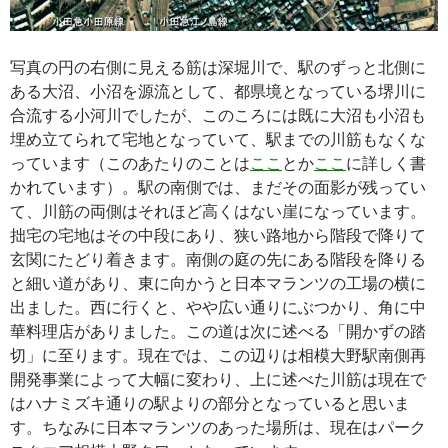
写真の円の右側に見える筋は深堀川で、駅のずっと北側に
ある大沼、小沼を源流として、都県境となっている堺川に
合流する小河川でしたが、このころには既に大沼も小沼も
埋め立てられて宅地となっていて、駅までの川筋もなくな
っています（このあたりのことは
ここ
とか
ここ
に詳しく書
かれています）。駅の南側では、まだその面影が残ってい
て、川筋の両側はそれほど高くはない崖になっています。
拙宅の宅地はその中段にあり、狭い路地から階段で降りて
玄関にたどり着きます。南側の庭の先にある階段を降りる
と細い道があり、東に向かうと日本マランツの工場の横に
出ました。西に行くと、やや広い通りにぶつかり、角に中
華料理店がありました。この道は次に述べる「開かずの踏
切」に至ります。現在では、この辺りは相模大野駅南側再
開発事業によって大幅に変わり、上に述べた川筋は現在で
はハナミズキ通りの駅よりの部分となっていると思いま
す。ちなみに日本マランツのあった場所は、現在はパーク