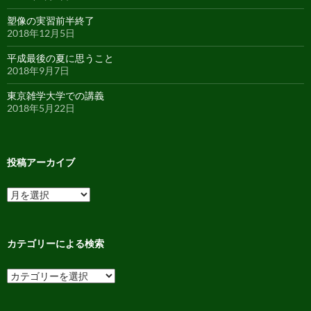
塑像の実習前半終了
2018年12月5日
平成最後の夏に思うこと
2018年9月7日
東京雑学大学での講義
2018年5月22日
投稿アーカイブ
投
稿
ア
ー
カ
カテゴリーによる検索
イ
ブ
カ
テ
ゴ