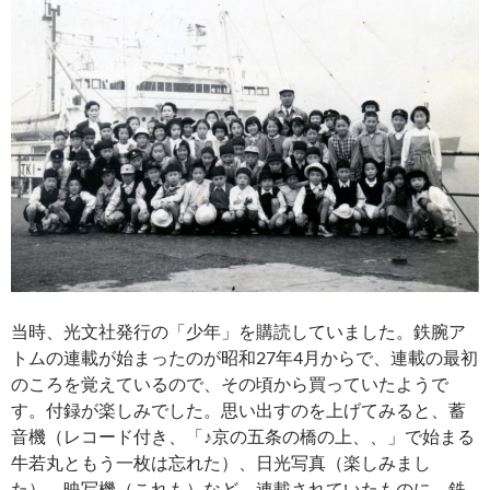
当時、光文社発行の「少年」を購読していました。鉄腕ア
トムの連載が始まったのが昭和27年4月からで、連載の最初
のころを覚えているので、その頃から買っていたようで
す。付録が楽しみでした。思い出すのを上げてみると、蓄
音機（レコード付き、「♪京の五条の橋の上、、」で始まる
牛若丸ともう一枚は忘れた）、日光写真（楽しみまし
た）、映写機（これも）など。連載されていたものに、鉄