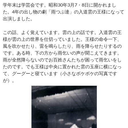
学年末は学芸会です。昭和30年3月7・8日に開かれまし
た。4年の出し物の劇「雨つぶ達」の入道雲の王様になって
出演しました。
この話、よく覚えています。雲の上の話です。入道雲の王
様が雲の上の世界を仕切っていました。王様の命令一下、
風を吹かせたり、雷を鳴らしたり、雨を降らせたりするの
です。ある時、下の方から雨乞いの声が聞こえてきます。
雨が全然降らないのでお百姓さんたちが困って雨乞いをし
たのです。でも王様は中央に置かれた雲の玉座に横になっ
て、グーグーと寝ています（小さなボケボケの写真です
が）。