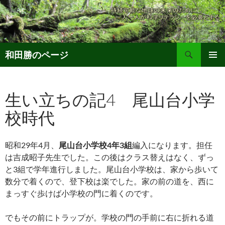
コ
ン
テ
ン
検
ツ
和田勝のページ
索
へ
メインメ
ス
ニュー
キ
生い立ちの記4 尾山台小学
ッ
校時代
プ
昭和29年4月、
尾山台小学校4年3組
編入になります。担任
は吉成昭子先生でした。この後はクラス替えはなく、ずっ
と3組で学年進行しました。尾山台小学校は、家から歩いて
数分で着くので、登下校は楽でした。家の前の道を、西に
まっすぐ歩けば小学校の門に着くのです。
でもその前にトラップが。学校の門の手前に右に折れる道