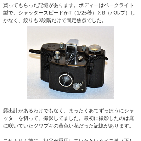
買ってもらった記憶があります。ボディーはベークライト
製で、シャッタースピードがT（1/25秒）とB（バルブ）し
かなく、絞りも2段階だけで固定焦点でした。
露出計があるわけでもなく、まったくあてずっぽうにシャ
ッターを切って、撮影してました。最初に撮影したのは庭
に咲いていたツワブキの黄色い花だった記憶があります。
これよりも前に、祖父が愛用していたというベス単（正し